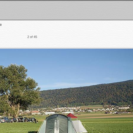
0
2 of 45