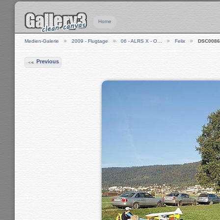
Home
Medien-Galerie
2009 - Flugtage
06 - ALRS X - O…
Felix
DSC0086
Previous