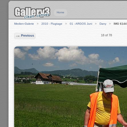
Home
Medien-Galerie
2010 - Flugtage
01 - ARGOS Juni
Dany
IMG 6144
18 of 78
Previous