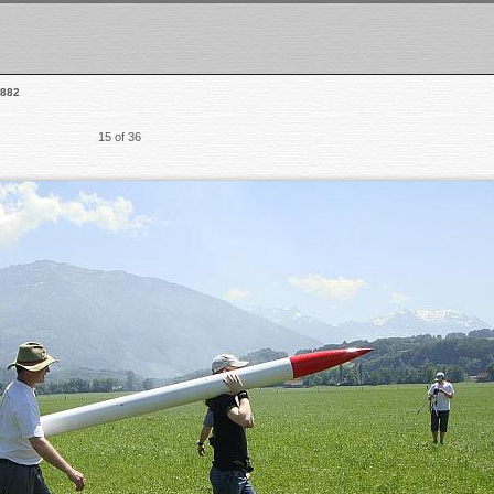
882
15 of 36