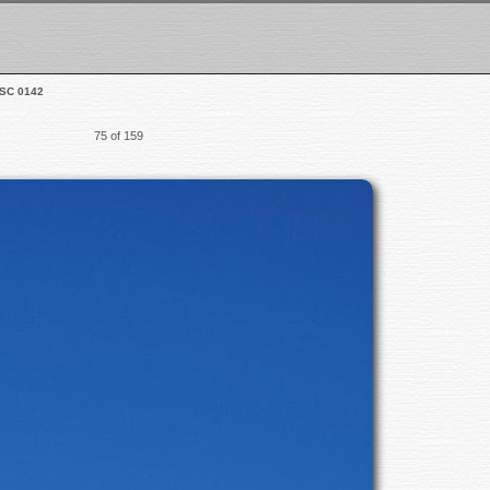
SC 0142
75 of 159