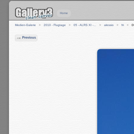
Home
Medien-Galerie
2010 - Flugtage
05 - ALRS XI -…
alessio
fri
D
Previous