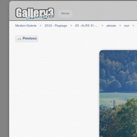
Home
Medien-Galerie
2010 - Flugtage
05 - ALRS XI -…
alessio
sun
Previous