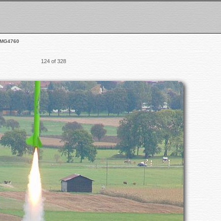
IMG4760
124 of 328