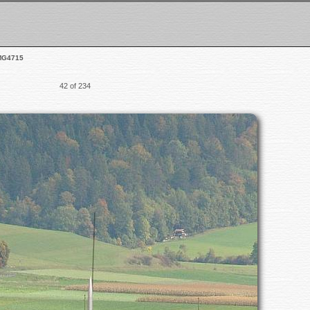
MG4715
42 of 234