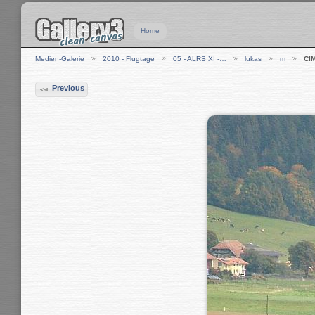
Home
Medien-Galerie
2010 - Flugtage
05 - ALRS XI -…
lukas
m
CI
Previous