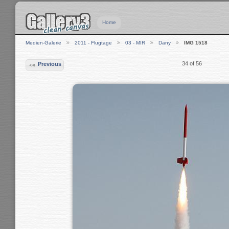
Home
Medien-Galerie
2011 - Flugtage
03 - MIR
Dany
IMG 1518
34 of 56
Previous