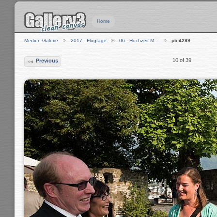
Home
Medien-Galerie
2017 - Flugtage
06 - Hochzeit M…
pb-4299
10 of 39
Previous