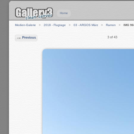
Home
Medien-Galerie
2018 - Flugtage
03 - ARGOS März
Ramon
IMG 96
3 of 43
Previous