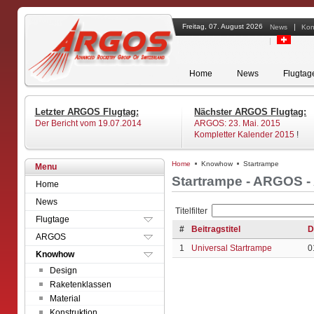
Freitag, 07. August 2026
News
Kon
Home
News
Flugtag
Letzter ARGOS Flugtag:
Nächster ARGOS Flugtag:
Der Bericht vom 19.07.2014
ARGOS: 23. Mai. 2015
Kompletter Kalender 2015
!
Home
Knowhow
Startrampe
Alle
Menu
Startrampe - ARGOS -
ARGOS
Mitgliedschaft
Home
ALRS
HPR Zertifizierung
News
Andere
Versicherung
Titelfilter
Flugtage
Archiv
Formulare
#
Beitragstitel
D
ARGOS
Material
1
Universal Startrampe
0
Knowhow
Design
Raketenklassen
Material
Konstruktion