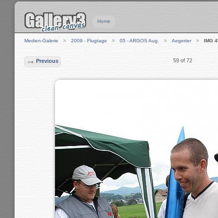
Home
Medien-Galerie
2009 - Flugtage
05 - ARGOS Aug.
Aegerter
IMG 4
59 of 72
Previous