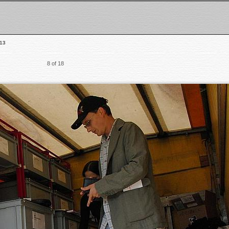
13
8 of 18