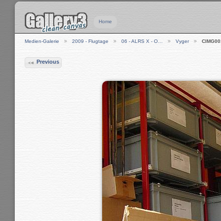
Home
Medien-Galerie
2009 - Flugtage
06 - ALRS X - O…
Vyger
CIMG00
Previous