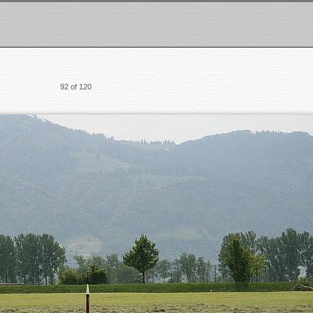
6
92 of 120