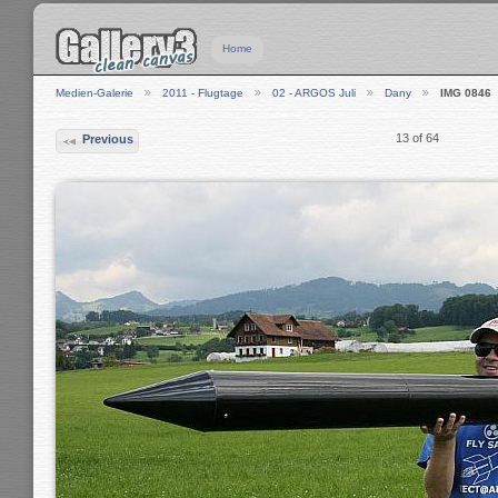
Home
Medien-Galerie
2011 - Flugtage
02 - ARGOS Juli
Dany
IMG 0846
13 of 64
Previous