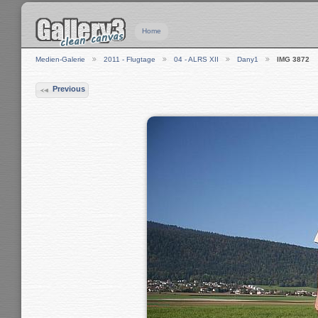
Home
Medien-Galerie
2011 - Flugtage
04 - ALRS XII
Dany1
IMG 3872
Previous