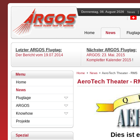
Donnerstag, 06. August 2026
News
Home
News
Flugtag
Design
Letzter ARGOS Flugtag:
Nächster ARGOS Flugtag:
Raketenklassen
Der Bericht vom 19.07.2014
ARGOS: 23. Mai. 2015
Material
Kompletter Kalender 2015
!
Konstruktion
Finish / Lackierung
Home
News
AeroTech Theater - RMS
Alle
Menu
Zünder
ARGOS
AeroTech Theater - 
Mitgliedschaft
Home
Motorhalterung
ALRS
HPR Zertifizierung
Recovery
News
Andere
Versicherung
Elektronik
Flugtage
Archiv
Formulare
Startrampe
ARGOS
Material
Sicherheit
Knowhow
Raketen an Schulen
Projekte
Dies ist e
Spezial