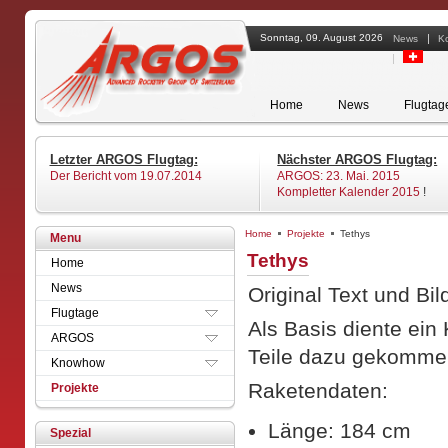
Sonntag, 09. August 2026
News
Ko
Home
News
Flugtag
Design
Letzter ARGOS Flugtag:
Nächster ARGOS Flugtag:
Raketenklassen
Der Bericht vom 19.07.2014
ARGOS: 23. Mai. 2015
Material
Kompletter Kalender 2015
!
Konstruktion
Finish / Lackierung
Home
Projekte
Tethys
Alle
Menu
Zünder
ARGOS
Tethys
Mitgliedschaft
Home
Motorhalterung
ALRS
HPR Zertifizierung
Recovery
News
Original Text und B
Andere
Versicherung
Elektronik
Flugtage
Archiv
Formulare
Als Basis diente ein 
Startrampe
ARGOS
Material
Sicherheit
Teile dazu gekomme
Knowhow
Raketen an Schulen
Raketendaten:
Projekte
Länge: 184 cm
Spezial