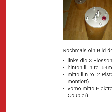
Nochmals ein Bild d
links die 3 Flosse
hinten li. n.re. 5
mitte li.n.re. 2 Pi
montiert)
vorne mitte Elektro
Coupler)