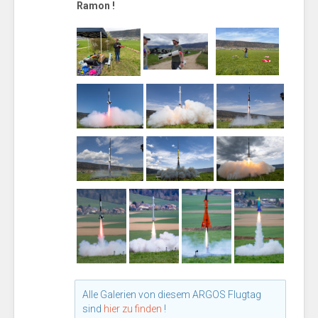
Ramon !
Alle Galerien von diesem ARGOS Flugtag
sind
hier zu finden
!