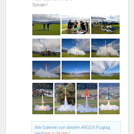
Sylvain !
Alle Galerien von diesem ARGOS Flugtag
sind
hier zu finden
!