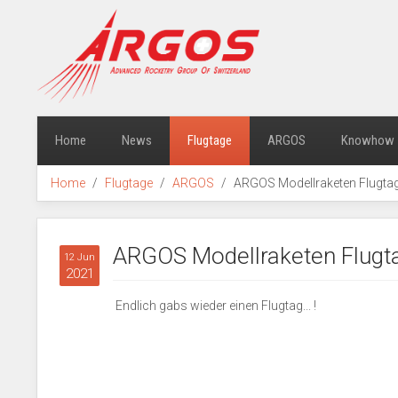
Home
News
Flugtage
ARGOS
Knowhow
Home
Flugtage
ARGOS
ARGOS Modellraketen Flugtag
ARGOS Modellraketen Flugta
12 Jun
2021
Endlich gabs wieder einen Flugtag... !