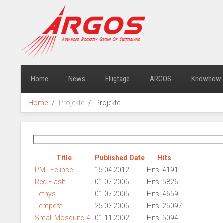
Home
News
Flugtage
ARGOS
Knowhow
Home
Projekte
Projekte
Title
Published Date
Hits
PML Eclipse
15.04.2012
Hits: 4191
Red Flash
01.07.2005
Hits: 5826
Tethys
01.07.2005
Hits: 4659
Tempest
25.03.2005
Hits: 25097
Small Mosquito 4"
01.11.2002
Hits: 5094