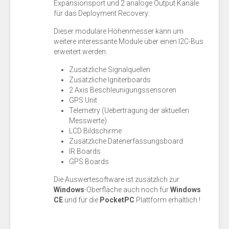
Expansionsport und 2 analoge Output Kanäle
für das Deployment Recovery.
Dieser modulare Höhenmesser kann um
weitere interessante Module über einen I2C-Bus
erweitert werden:
Zusätzliche Signalquellen
Zusätzliche Igniterboards
2 Axis Beschleunigungssensoren
GPS Unit
Telemetry (Uebertragung der aktuellen
Messwerte)
LCD Bildschirme
Zusätzliche Datenerfassungsboard
IR Boards
GPS Boards
Die Auswertesoftware ist zusätzlich zur
Windows
-Oberfläche auch noch für
Windows
CE
und für die
PocketPC
Plattform erhältlich !