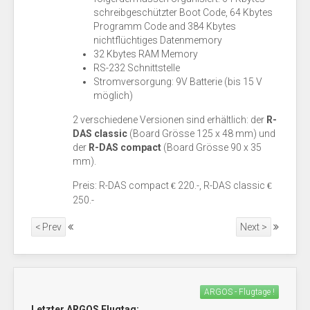
schreibgeschützter Boot Code, 64 Kbytes
Programm Code and 384 Kbytes
nichtflüchtiges Datenmemory
32 Kbytes RAM Memory
RS-232 Schnittstelle
Stromversorgung: 9V Batterie (bis 15 V
möglich)
2 verschiedene Versionen sind erhältlich: der
R-
DAS classic
(Board Grösse 125 x 48 mm) und
der
R-DAS compact
(Board Grösse 90 x 35
mm).
Preis: R-DAS compact
220.-, R-DAS classic
€
€
250.-
< Prev
Next >
ARGOS - Flugtage !
Letzter ARGOS Flugtag: