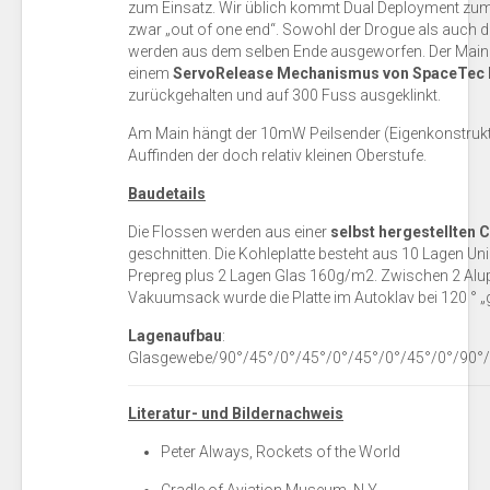
zum Einsatz. Wir üblich kommt Dual Deployment zum
zwar „out of one end“. Sowohl der Drogue als auch d
werden aus dem selben Ende ausgeworfen. Der Main 
einem
ServoRelease Mechanismus von SpaceTec 
zurückgehalten und auf 300 Fuss ausgeklinkt.
Am Main hängt der 10mW Peilsender (Eigenkonstrukt
Auffinden der doch relativ kleinen Oberstufe.
Baudetails
Die Flossen werden aus einer
selbst hergestellten 
geschnitten. Die Kohleplatte besteht aus 10 Lagen Un
Prepreg plus 2 Lagen Glas 160g/m2. Zwischen 2 Alup
Vakuumsack wurde die Platte im Autoklav bei 120 ° „
Lagenaufbau
:
Glasgewebe/90°/45°/0°/45°/0°/45°/0°/45°/0°/90°
Literatur- und Bildernachweis
Peter Always, Rockets of the World