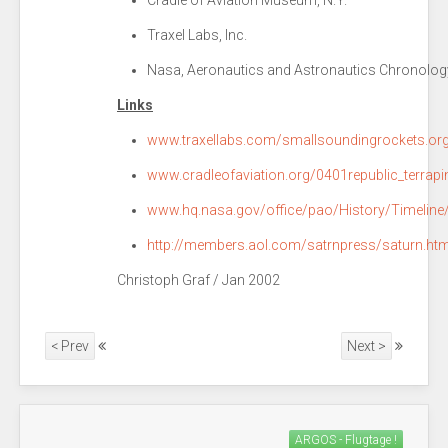
Cradle of Aviation Museum, N.Y.
Traxel Labs, Inc.
Nasa, Aeronautics and Astronautics Chronolog
Links
www.traxellabs.com/smallsoundingrockets.or
www.cradleofaviation.org/0401republic_terrapi
www.hq.nasa.gov/office/pao/History/Timeline
http://members.aol.com/satrnpress/saturn.ht
Christoph Graf / Jan 2002
< Prev
Next >
ARGOS - Flugtage !