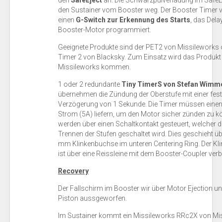
den
SafeEject
an. Die Schwarzpulverladung im SafeE
den Sustainer vom Booster weg. Der Booster Timer v
einen
G-Switch zur Erkennung des Starts
, das Dela
Booster-Motor programmiert.
Geeignete Produkte sind der PET2 von Missileworks 
Timer 2 von Blacksky. Zum Einsatz wird das Produkt
Missileworks kommen.
1 oder 2 redundante
Tiny TimerS von Stefan Wimm
übernehmen die Zündung der Oberstufe mit einer fest 
Verzögerung von 1 Sekunde. Die Timer müssen eine
Strom (5A) liefern, um den Motor sicher zünden zu k
werden über einen Schaltkontakt gesteuert, welcher 
Trennen der Stufen geschaltet wird. Dies geschieht üb
mm Klinkenbuchse im unteren Centering Ring. Der Kl
ist über eine Reissleine mit dem Booster-Coupler ver
Recovery
Der Fallschirm im Booster wir über Motor Ejection u
Piston aussgeworfen.
Im Sustainer kommt ein Missileworks RRc2X von Mi